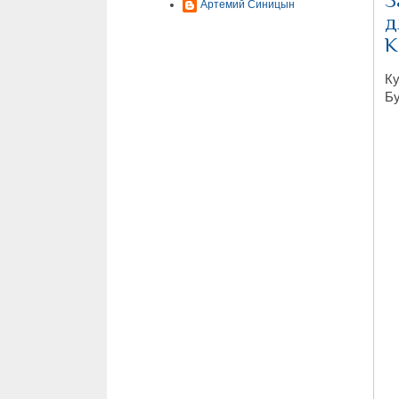
З
Артемий Синицын
д
K
Ку
Бу