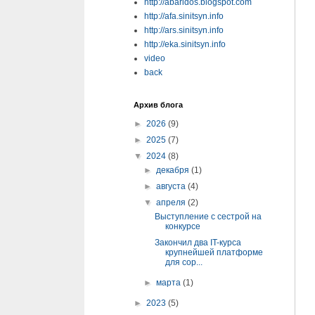
http://abaridos.blogspot.com
http://afa.sinitsyn.info
http://ars.sinitsyn.info
http://eka.sinitsyn.info
video
back
Архив блога
►
2026
(9)
►
2025
(7)
▼
2024
(8)
►
декабря
(1)
►
августа
(4)
▼
апреля
(2)
Выступление с сестрой на
конкурсе
Закончил два IT-курса
крупнейшей платформе
для сор...
►
марта
(1)
►
2023
(5)