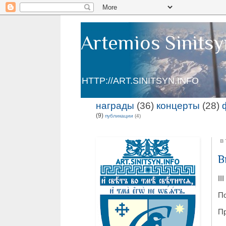
Artemios Sinitsy
HTTP://ART.SINITSYN.INFO
награды
(36)
концерты
(28)
(9)
публикации
(4)
в
В
II
По
Пр