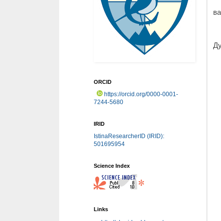
1.
ва
2.
Ду
ORCID
https://orcid.org/0000-0001-
7244-5680
IRID
IstinaResearcherID (IRID):
501695954
Science Index
Links