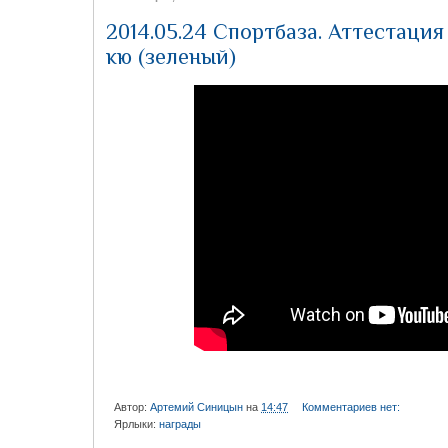
2014.05.24 Спортбаза. Аттестация
кю (зеленый)
Автор:
Артемий Синицын
на
14:47
Комментариев нет:
Ярлыки:
награды