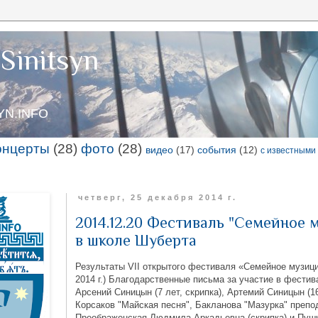
Sinitsyn
SYN.INFO
онцерты
(28)
фото
(28)
видео
(17)
события
(12)
с известными
четверг, 25 декабря 2014 г.
2014.12.20 Фестиваль "Семейное 
в школе Шуберта
Результаты VII открытого фестиваля «Семейное музици
2014 г.) Благодарственные письма за участие в фестив
Арсений Синицын (7 лет, скрипка), Артемий Синицын (16
Корсаков "Майская песня", Бакланова "Мазурка" препо
Преображенская Людмила Аркадьевна (скрипка) и Пушк