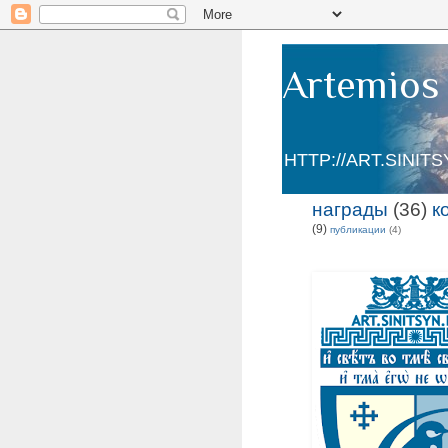
Artemios 
HTTP://ART.SINIT
награды
(36)
к
(9)
публикации
(4)