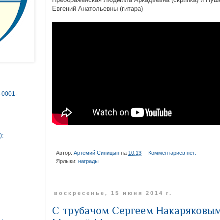
Евгений Анатольевны (гитара)
0-0001-
):
Автор:
Артемий Синицын
на
10:13
Комментариев нет:
Ярлыки:
награды
воскресенье, 15 июня 2014 г.
С трубачом Сергеем Накаряковым