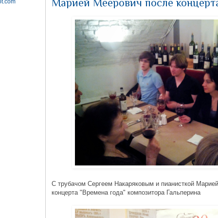
Марией Меерович после концерт
ot.com
С трубачом Сергеем Накаряковым и пианисткой Марие
концерта "Времена года" композитора Гальперина