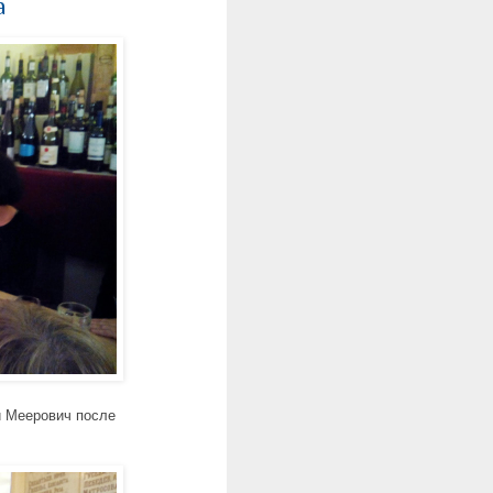
а
й Меерович после