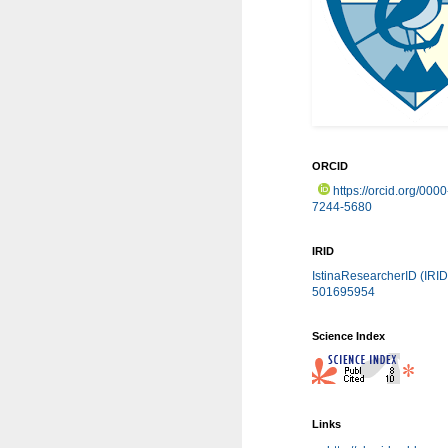
ORCID
https://orcid.org/000
7244-5680
IRID
IstinaResearcherID (IRID
501695954
Science Index
Links