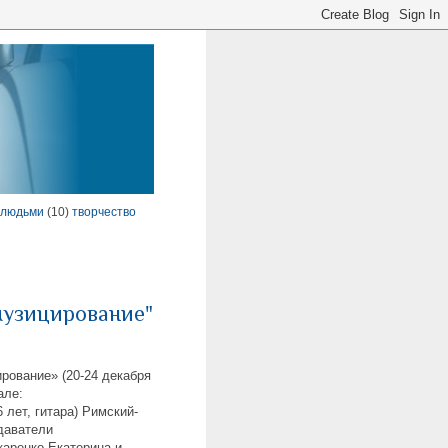
 людьми
(10)
творчество
музицирование"
рование» (20-24 декабря
але:
 лет, гитара) Римский-
даватели
аренко Екатерина и