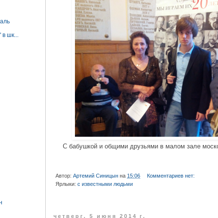
валь
в шк...
С бабушкой и общими друзьями в малом зале моск
Автор:
Артемий Синицын
на
15:06
Комментариев нет:
Ярлыки:
с известными людьми
н
четверг, 5 июня 2014 г.