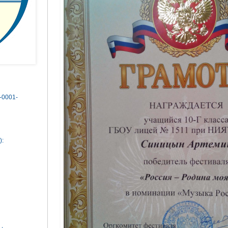
0-0001-
):