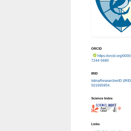
ORCID
https://orcid.org/000
7244-5680
IRID
IstinaResearcherID (IRID
501695954
Science Index
Links