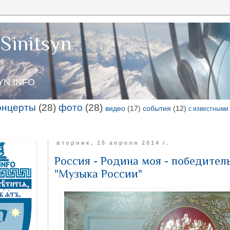
Sinitsyn
SYN.INFO
онцерты
(28)
фото
(28)
видео
(17)
события
(12)
с известными
вторник, 15 апреля 2014 г.
Россия - Родина моя - победител
"Музыка России"