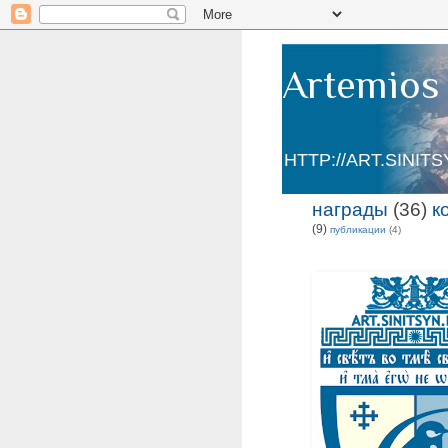
Artemios 
HTTP://ART.SINIT
награды
(36)
к
(9)
публикации
(4)