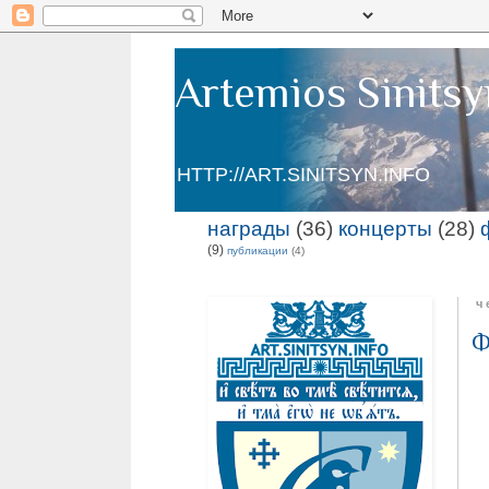
Artemios Sinitsy
HTTP://ART.SINITSYN.INFO
награды
(36)
концерты
(28)
(9)
публикации
(4)
ч
Ф