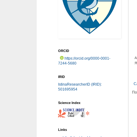
ORCID
А
https://orcid.org/0000-0001-
Я
7244-5680
IRID
С
IstinaResearcherID (IRID):
501695954
По
Science Index
Links