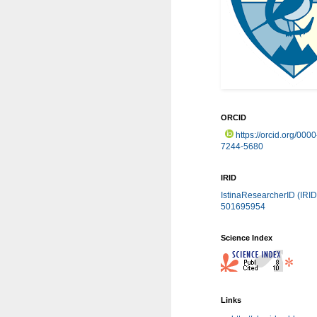
ORCID
https://orcid.org/000
7244-5680
IRID
IstinaResearcherID (IRID
501695954
Science Index
Links