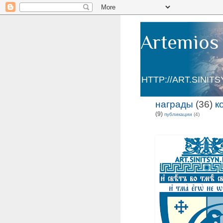
Artemios 
HTTP://ART.SINIT
награды
(36)
к
(9)
публикации
(4)