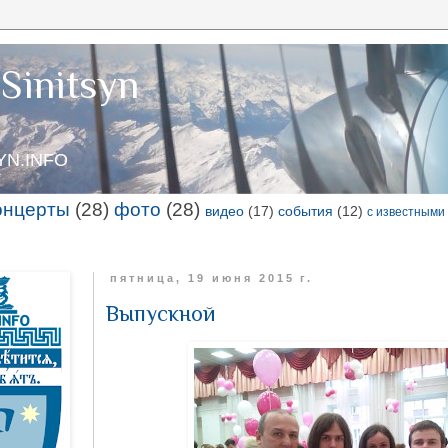
Sinitsyn
SYN.INFO
онцерты
(28)
фото
(28)
видео
(17)
события
(12)
с известными
пятница, 19 июня 2015 г.
Выпускной