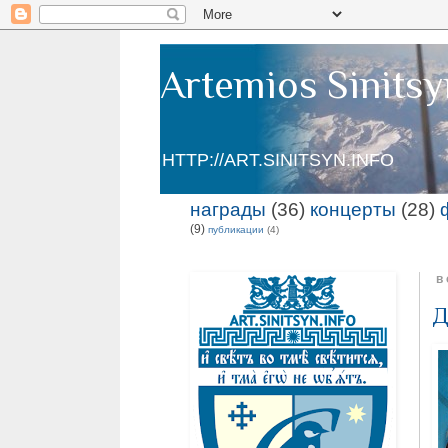
Artemios Sinitsy
HTTP://ART.SINITSYN.INFO
награды
(36)
концерты
(28)
(9)
публикации
(4)
в
Д