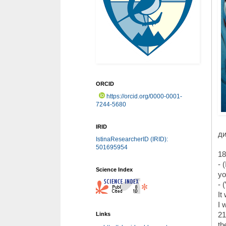
ORCID
https://orcid.org/0000-0001-
7244-5680
IRID
ди
IstinaResearcherID (IRID):
501695954
18
- 
Science Index
yo
- 
It
I 
21
Links
th