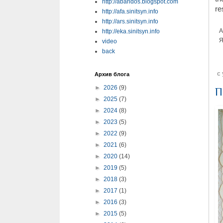
http://abaridos.blogspot.com
re
http://afa.sinitsyn.info
http://ars.sinitsyn.info
А
http://eka.sinitsyn.info
Я
video
back
с
Архив блога
►
2026
(9)
П
►
2025
(7)
►
2024
(8)
►
2023
(5)
►
2022
(9)
►
2021
(6)
►
2020
(14)
►
2019
(5)
►
2018
(3)
►
2017
(1)
►
2016
(3)
►
2015
(5)