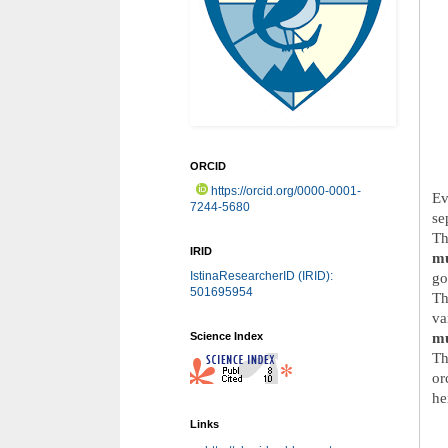
ORCID
https://orcid.org/0000-0001-
Ev
7244-5680
se
Th
IRID
mu
IstinaResearcherID (IRID):
go
501695954
Th
va
mu
Science Index
Th
or
he
Links