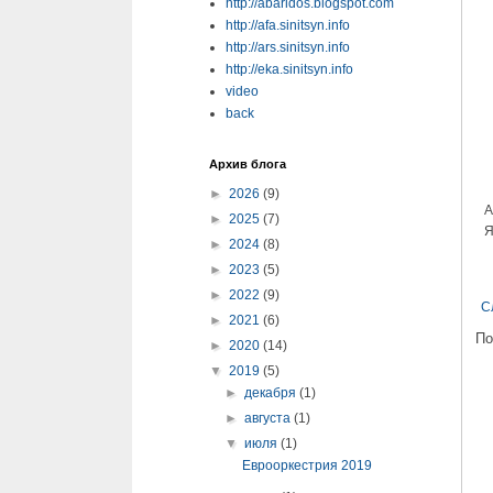
http://abaridos.blogspot.com
http://afa.sinitsyn.info
http://ars.sinitsyn.info
http://eka.sinitsyn.info
video
back
Архив блога
►
2026
(9)
А
►
2025
(7)
Я
►
2024
(8)
►
2023
(5)
►
2022
(9)
С
►
2021
(6)
По
►
2020
(14)
▼
2019
(5)
►
декабря
(1)
►
августа
(1)
▼
июля
(1)
Еврооркестрия 2019