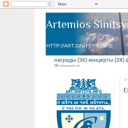
Artemios Sinitsy
HTTP://ART.SINITSYN.INFO
награды
(36)
концерты
(28)
(9)
публикации
(4)
с
Е